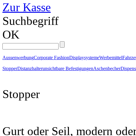
Zur Kasse
Suchbegriff
OK
Aussenwerbung
Corporate Fashion
Displaysysteme
Werbemittel
Fahrz
Stopper
Distanzhalter
unsichtbare Befestigungen
Aschenbecher
Dispens
Stopper
Gurt oder Seil, modern ode