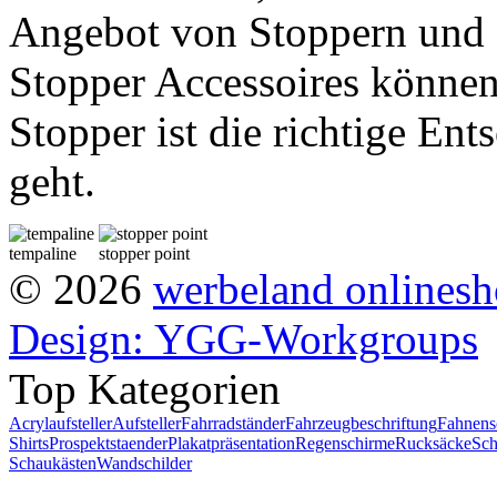
Angebot von Stoppern und 
Stopper Accessoires können 
Stopper ist die richtige Ent
geht.
tempaline
stopper point
© 2026
werbeland onlines
Design: YGG-Workgroups
Top Kategorien
Acrylaufsteller
Aufsteller
Fahrradständer
Fahrzeugbeschriftung
Fahnens
Shirts
Prospektstaender
Plakatpräsentation
Regenschirme
Rucksäcke
Sch
Schaukästen
Wandschilder