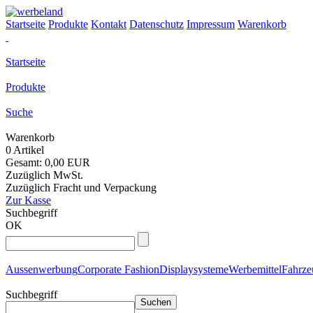
Startseite
Produkte
Kontakt
Datenschutz
Impressum
Warenkorb
Startseite
Produkte
Suche
Warenkorb
0 Artikel
Gesamt: 0,00 EUR
Zuzüglich MwSt.
Zuzüglich Fracht und Verpackung
Zur Kasse
Suchbegriff
OK
Aussenwerbung
Corporate Fashion
Displaysysteme
Werbemittel
Fahrz
Suchbegriff