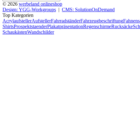
© 2026
werbeland onlineshop
Design: YGG-Workgroups
|
CMS: SolutionOnDemand
Top Kategorien
Acrylaufsteller
Aufsteller
Fahrradständer
Fahrzeugbeschriftung
Fahnens
Shirts
Prospektstaender
Plakatpräsentation
Regenschirme
Rucksäcke
Sch
Schaukästen
Wandschilder