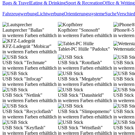
Bags & Travel
Eating & Drinking
Sport & Recreation
Office & Writing
Fahrzeugwerbung
Lichtwerbung
Orientierungssysteme
Suche
Verschie
Lautsprecher "Ballas"
Kopfhörer "Sonosoft"
iPhone®-5 
in weiteren Farben erhältlich
in weiteren Farben erhältlich
in weiteren
KFZ-Ladegrät "Mobicar"
Tablet-PC Hülle "Padolux"
Wetterstati
in weiteren Farben erhältlich
USB Stick "Techmate"
USB Stick "Rotoflash"
USB Stick 
in weiteren Farben erhältlich
in weiteren Farben erhältlich
in weiteren
USB Stick "Infocap"
USB Stick "Megabyte"
USB Stick 
in weiteren Farben erhältlich
in weiteren Farben erhältlich
in weiteren
USB Stick "Netlink"
USB Stick "Datashield"
USB Stick 
in weiteren Farben erhältlich
in weiteren Farben erhältlich
in weiteren
USB Stick "Recycloflash"
USB Stick "Slimpopmemo"
USB Stick
in weiteren Farben erhältlich
in weiteren Farben erhältlich
in weiteren
USB Stick "Keyflash"
USB Stick "Wristflash"
USB Stick 
in weiteren Farben erhältlich
in weiteren Farben erhältlich
in weiteren