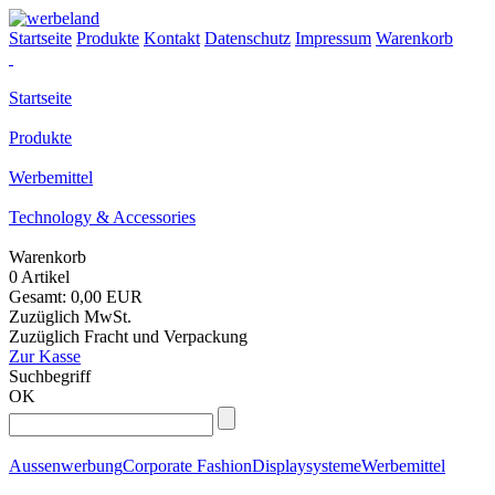
Startseite
Produkte
Kontakt
Datenschutz
Impressum
Warenkorb
Startseite
Produkte
Werbemittel
Technology & Accessories
Warenkorb
0 Artikel
Gesamt: 0,00 EUR
Zuzüglich MwSt.
Zuzüglich Fracht und Verpackung
Zur Kasse
Suchbegriff
OK
Aussenwerbung
Corporate Fashion
Displaysysteme
Werbemittel