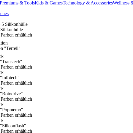
Premiums & Tools
Kids & Games
Technology & Accessories
Wellness 
denes
Silikonhülle
 Farben erhältlich
on "Terrell"
"Transtech"
 Farben erhältlich
"Infotech"
 Farben erhältlich
"Rotodrive"
 Farben erhältlich
 "Popmemo"
 Farben erhältlich
"Siliconflash"
 Farben erhältlich