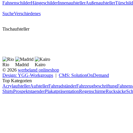
Fahnenschilder
Hängeschilder
Innenaufsteller
Außenaufsteller
Türschild
Suche
Verschiedenes
Tischaufsteller
Rio
Madrid
Kairo
© 2026
werbeland onlineshop
Design: YGG-Workgroups
|
CMS: SolutionOnDemand
Top Kategorien
Acrylaufsteller
Aufsteller
Fahrradständer
Fahrzeugbeschriftung
Fahnens
Shirts
Prospektstaender
Plakatpräsentation
Regenschirme
Rucksäcke
Sch