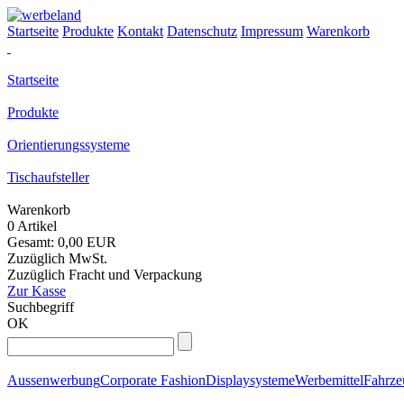
Startseite
Produkte
Kontakt
Datenschutz
Impressum
Warenkorb
Startseite
Produkte
Orientierungssysteme
Tischaufsteller
Warenkorb
0 Artikel
Gesamt: 0,00 EUR
Zuzüglich MwSt.
Zuzüglich Fracht und Verpackung
Zur Kasse
Suchbegriff
OK
Aussenwerbung
Corporate Fashion
Displaysysteme
Werbemittel
Fahrz