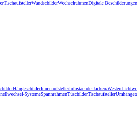
er
Tischaufsteller
Wandschilder
Wechselrahmen
Digitale Beschilderunge
childer
Hängeschilder
Innenaufsteller
Infostaender
Jacken/Westen
Lichtw
nellwechsel-Systeme
Spannrahmen
Tüschilder
Tischaufsteller
Umhänget