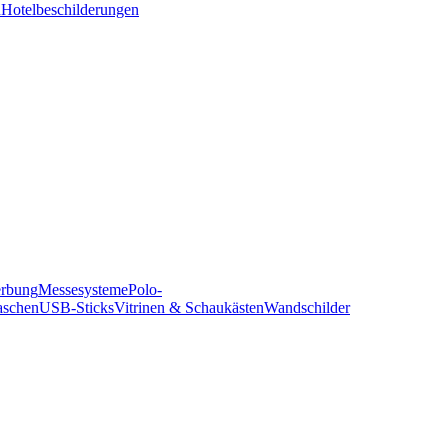
n
Hotelbeschilderungen
erbung
Messesysteme
Polo-
aschen
USB-Sticks
Vitrinen & Schaukästen
Wandschilder