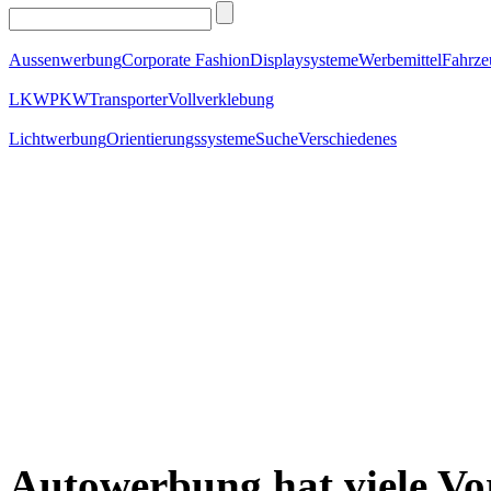
Aussenwerbung
Corporate Fashion
Displaysysteme
Werbemittel
Fahrz
LKW
PKW
Transporter
Vollverklebung
Lichtwerbung
Orientierungssysteme
Suche
Verschiedenes
Autowerbung hat viele Vor