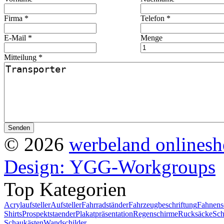
Firma *
Telefon *
E-Mail *
Menge
Mitteilung *
© 2026
werbeland onlines
Design: YGG-Workgroups
Top Kategorien
Acrylaufsteller
Aufsteller
Fahrradständer
Fahrzeugbeschriftung
Fahnens
Shirts
Prospektstaender
Plakatpräsentation
Regenschirme
Rucksäcke
Sch
Schaukästen
Wandschilder