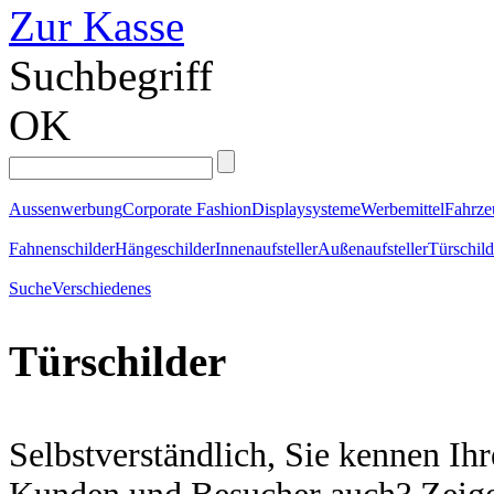
Zur Kasse
Suchbegriff
OK
Aussenwerbung
Corporate Fashion
Displaysysteme
Werbemittel
Fahrz
Fahnenschilder
Hängeschilder
Innenaufsteller
Außenaufsteller
Türschild
Suche
Verschiedenes
Türschilder
Selbstverständlich, Sie kennen Ih