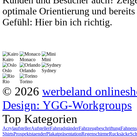
Kunden
und Besucher auch? Zeige
optimale Orientierung und bereit
Gefühl:
Hier bin ich richtig.
Kairo
Monaco
Mini
Oslo
Orlando
Sydney
Rio
Torino
© 2026
werbeland onlines
Design: YGG-Workgroups
Top Kategorien
Acrylaufsteller
Aufsteller
Fahrradständer
Fahrzeugbeschriftung
Fahnens
Shirts
Prospektstaender
Plakatpräsentation
Regenschirme
Rucksäcke
Sch