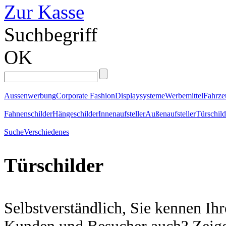
Zur Kasse
Suchbegriff
OK
Aussenwerbung
Corporate Fashion
Displaysysteme
Werbemittel
Fahrz
Fahnenschilder
Hängeschilder
Innenaufsteller
Außenaufsteller
Türschild
Suche
Verschiedenes
Türschilder
Selbstverständlich, Sie kennen Ih