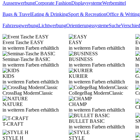
Aussenwerbung
Corporate Fashion
Displaysysteme
Werbemittel
Bags & Travel
Eating & Drinking
Sport & Recreation
Office & Writing
Fahrzeugwerbung
Lichtwerbung
Orientierungssysteme
Suche
Verschie
Event Tasche EASY
EASY
E
in weiteren Farben erhältlich
in weiteren Farben erhältlich
in
Seminar-Tasche BASIC
BUSINESS
M
in weiteren Farben erhältlich
in weiteren Farben erhältlich
in
KIDS
KURIER
G
in weiteren Farben erhältlich
in weiteren Farben erhältlich
in
CrossBag ModernClassic
CollegeBag ModernClassic
Co
NATURE
CHAMP
C
in weiteren Farben erhältlich
in weiteren Farben erhältlich
BULLET BASIC
S
T-CRAFT
in weiteren Farben erhältlich
in
STYLE H
STYLE