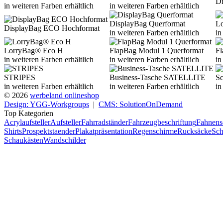
D
in weiteren Farben erhältlich
in weiteren Farben erhältlich
DisplayBag Querformat
L
DisplayBag ECO Hochformat
in weiteren Farben erhältlich
in
LorryBag® Eco H
FlapBag Modul 1 Querformat
Fl
in weiteren Farben erhältlich
in weiteren Farben erhältlich
in
STRIPES
Business-Tasche SATELLITE
S
in weiteren Farben erhältlich
in weiteren Farben erhältlich
in
© 2026
werbeland onlineshop
Design: YGG-Workgroups
|
CMS: SolutionOnDemand
Top Kategorien
Acrylaufsteller
Aufsteller
Fahrradständer
Fahrzeugbeschriftung
Fahnens
Shirts
Prospektstaender
Plakatpräsentation
Regenschirme
Rucksäcke
Sch
Schaukästen
Wandschilder