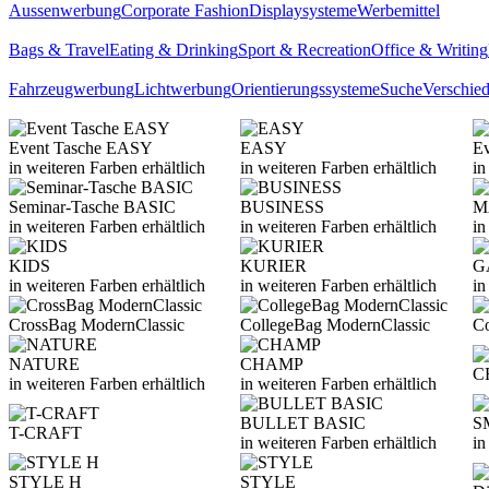
Aussenwerbung
Corporate Fashion
Displaysysteme
Werbemittel
Bags & Travel
Eating & Drinking
Sport & Recreation
Office & Writing
Fahrzeugwerbung
Lichtwerbung
Orientierungssysteme
Suche
Verschie
Event Tasche EASY
EASY
E
in weiteren Farben erhältlich
in weiteren Farben erhältlich
in
Seminar-Tasche BASIC
BUSINESS
M
in weiteren Farben erhältlich
in weiteren Farben erhältlich
in
KIDS
KURIER
G
in weiteren Farben erhältlich
in weiteren Farben erhältlich
in
CrossBag ModernClassic
CollegeBag ModernClassic
Co
NATURE
CHAMP
C
in weiteren Farben erhältlich
in weiteren Farben erhältlich
BULLET BASIC
S
T-CRAFT
in weiteren Farben erhältlich
in
STYLE H
STYLE