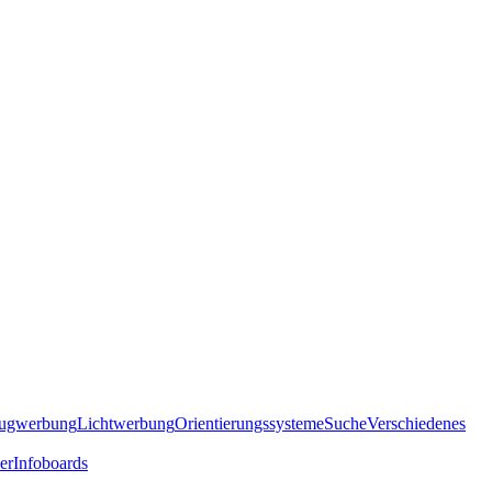
eugwerbung
Lichtwerbung
Orientierungssysteme
Suche
Verschiedenes
er
Infoboards