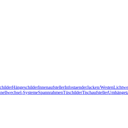
childer
Hängeschilder
Innenaufsteller
Infostaender
Jacken/Westen
Lichtw
nellwechsel-Systeme
Spannrahmen
Tüschilder
Tischaufsteller
Umhänget