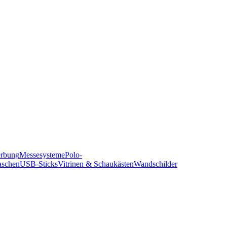
erbung
Messesysteme
Polo-
aschen
USB-Sticks
Vitrinen & Schaukästen
Wandschilder