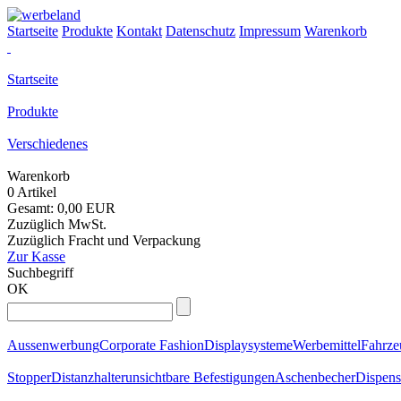
Startseite
Produkte
Kontakt
Datenschutz
Impressum
Warenkorb
Startseite
Produkte
Verschiedenes
Warenkorb
0 Artikel
Gesamt: 0,00 EUR
Zuzüglich MwSt.
Zuzüglich Fracht und Verpackung
Zur Kasse
Suchbegriff
OK
Aussenwerbung
Corporate Fashion
Displaysysteme
Werbemittel
Fahrz
Stopper
Distanzhalter
unsichtbare Befestigungen
Aschenbecher
Dispens