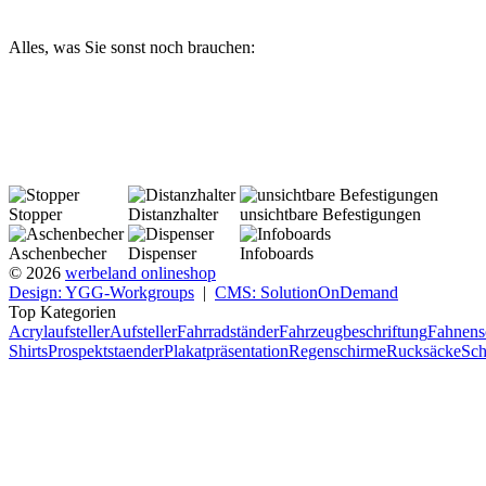
Alles, was Sie sonst noch brauchen:
Stopper
Distanzhalter
unsichtbare Befestigungen
Aschenbecher
Dispenser
Infoboards
© 2026
werbeland onlineshop
Design: YGG-Workgroups
|
CMS: SolutionOnDemand
Top Kategorien
Acrylaufsteller
Aufsteller
Fahrradständer
Fahrzeugbeschriftung
Fahnens
Shirts
Prospektstaender
Plakatpräsentation
Regenschirme
Rucksäcke
Sch