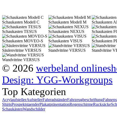
Schaukasten Modell C
Schaukasten Modell M
Schaukasten
Schaukasten TESUS
Schaukasten NEXUS
Schaukasten 
Schaukasten MOVEO-S
Schaukasten VISUS
Schaukasten
Säulenvitrine VERSUS
Standvitrine VERSUS
Standvitrine 
Wandvitrine VERSUS
© 2026
werbeland onlines
Design: YGG-Workgroups
Top Kategorien
Acrylaufsteller
Aufsteller
Fahrradständer
Fahrzeugbeschriftung
Fahnens
Shirts
Prospektstaender
Plakatpräsentation
Regenschirme
Rucksäcke
Sch
Schaukästen
Wandschilder