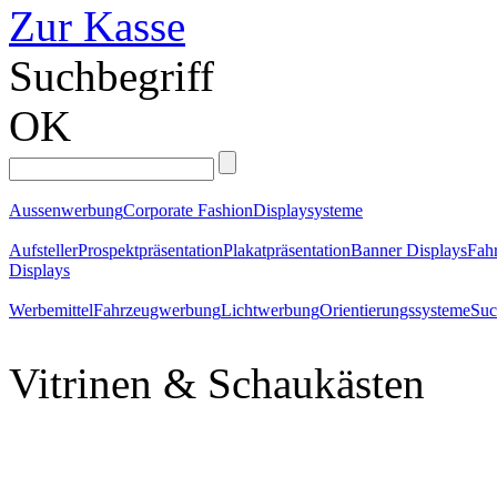
Zur Kasse
Suchbegriff
OK
Aussenwerbung
Corporate Fashion
Displaysysteme
Aufsteller
Prospektpräsentation
Plakatpräsentation
Banner Displays
Fahr
Displays
Werbemittel
Fahrzeugwerbung
Lichtwerbung
Orientierungssysteme
Suc
Vitrinen & Schaukästen