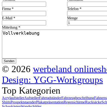
Firma *
Telefon *
E-Mail *
Menge
Mitteilung *
© 2026
werbeland onlines
Design: YGG-Workgroups
Top Kategorien
Acrylaufsteller
Aufsteller
Fahrradständer
Fahrzeugbeschriftung
Fahnens
Shirts
Prospektstaender
Plakatpräsentation
Regenschirme
Rucksäcke
Sch
Schaukästen
Wandschilder