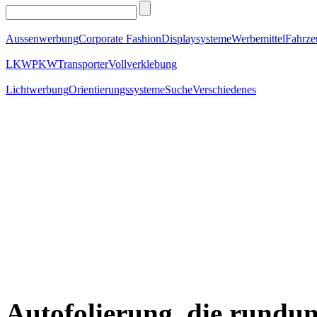
Aussenwerbung
Corporate Fashion
Displaysysteme
Werbemittel
Fahrz
LKW
PKW
Transporter
Vollverklebung
Lichtwerbung
Orientierungssysteme
Suche
Verschiedenes
Autofolierung, die rundu