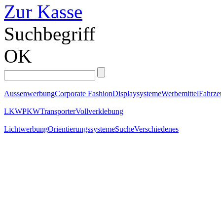
Zur Kasse
Suchbegriff
OK
Aussenwerbung
Corporate Fashion
Displaysysteme
Werbemittel
Fahrz
LKW
PKW
Transporter
Vollverklebung
Lichtwerbung
Orientierungssysteme
Suche
Verschiedenes