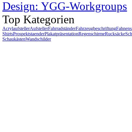
Design: YGG-Workgroups
Top Kategorien
Acrylaufsteller
Aufsteller
Fahrradständer
Fahrzeugbeschriftung
Fahnens
Shirts
Prospektstaender
Plakatpräsentation
Regenschirme
Rucksäcke
Sch
Schaukästen
Wandschilder