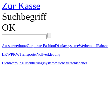
Zur Kasse
Suchbegriff
OK
Aussenwerbung
Corporate Fashion
Displaysysteme
Werbemittel
Fahrz
LKW
PKW
Transporter
Vollverklebung
Lichtwerbung
Orientierungssysteme
Suche
Verschiedenes