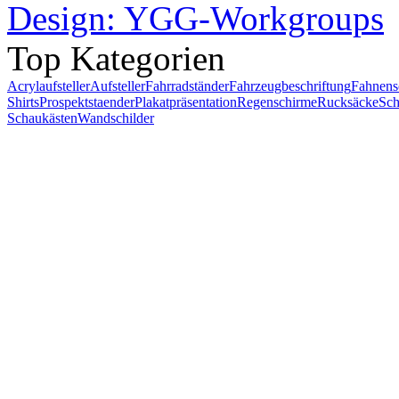
Design: YGG-Workgroups
Top Kategorien
Acrylaufsteller
Aufsteller
Fahrradständer
Fahrzeugbeschriftung
Fahnens
Shirts
Prospektstaender
Plakatpräsentation
Regenschirme
Rucksäcke
Sch
Schaukästen
Wandschilder