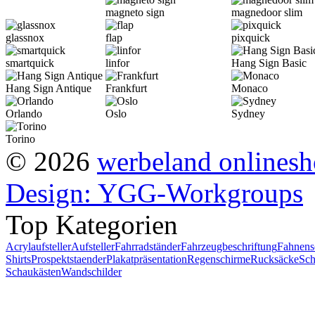
magneto sign
magnedoor slim
glassnox
flap
pixquick
smartquick
linfor
Hang Sign Basic
Hang Sign Antique
Frankfurt
Monaco
Orlando
Oslo
Sydney
Torino
© 2026
werbeland onlines
Design: YGG-Workgroups
Top Kategorien
Acrylaufsteller
Aufsteller
Fahrradständer
Fahrzeugbeschriftung
Fahnens
Shirts
Prospektstaender
Plakatpräsentation
Regenschirme
Rucksäcke
Sch
Schaukästen
Wandschilder