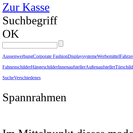
Zur Kasse
Suchbegriff
OK
Aussenwerbung
Corporate Fashion
Displaysysteme
Werbemittel
Fahrz
Fahnenschilder
Hängeschilder
Innenaufsteller
Außenaufsteller
Türschild
Suche
Verschiedenes
Spannrahmen