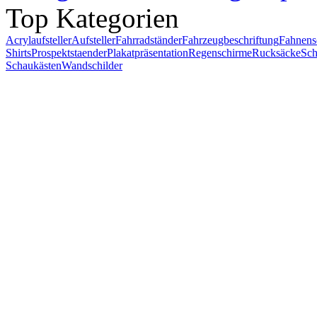
Top Kategorien
Acrylaufsteller
Aufsteller
Fahrradständer
Fahrzeugbeschriftung
Fahnens
Shirts
Prospektstaender
Plakatpräsentation
Regenschirme
Rucksäcke
Sch
Schaukästen
Wandschilder