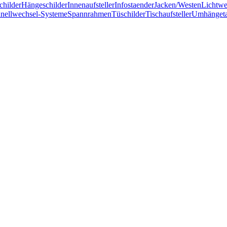
childer
Hängeschilder
Innenaufsteller
Infostaender
Jacken/Westen
Lichtw
nellwechsel-Systeme
Spannrahmen
Tüschilder
Tischaufsteller
Umhänget