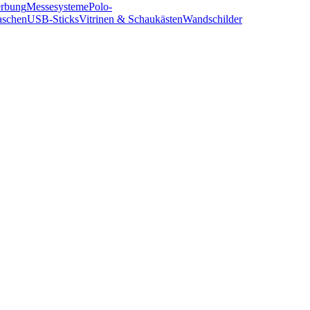
erbung
Messesysteme
Polo-
aschen
USB-Sticks
Vitrinen & Schaukästen
Wandschilder