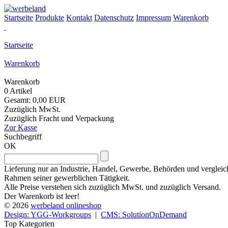
Startseite
Produkte
Kontakt
Datenschutz
Impressum
Warenkorb
Startseite
Warenkorb
Warenkorb
0 Artikel
Gesamt: 0,00 EUR
Zuzüglich MwSt.
Zuzüglich Fracht und Verpackung
Zur Kasse
Suchbegriff
OK
Lieferung nur an Industrie, Handel, Gewerbe, Behörden und vergleich
Rahmen seiner gewerblichen Tätigkeit.
Alle Preise verstehen sich zuzüglich MwSt. und zuzüglich Versand.
Der Warenkorb ist leer!
© 2026
werbeland onlineshop
Design: YGG-Workgroups
|
CMS: SolutionOnDemand
Top Kategorien