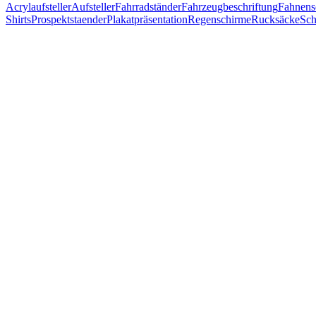
Acrylaufsteller
Aufsteller
Fahrradständer
Fahrzeugbeschriftung
Fahnens
Shirts
Prospektstaender
Plakatpräsentation
Regenschirme
Rucksäcke
Sch