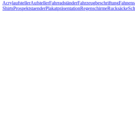
Acrylaufsteller
Aufsteller
Fahrradständer
Fahrzeugbeschriftung
Fahnens
Shirts
Prospektstaender
Plakatpräsentation
Regenschirme
Rucksäcke
Sch