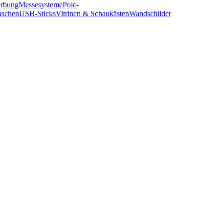
erbung
Messesysteme
Polo-
aschen
USB-Sticks
Vitrinen & Schaukästen
Wandschilder