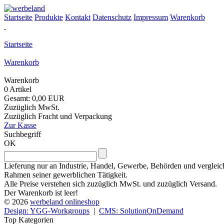
Startseite
Produkte
Kontakt
Datenschutz
Impressum
Warenkorb
Startseite
Warenkorb
Warenkorb
0 Artikel
Gesamt: 0,00 EUR
Zuzüglich MwSt.
Zuzüglich Fracht und Verpackung
Zur Kasse
Suchbegriff
OK
Lieferung nur an Industrie, Handel, Gewerbe, Behörden und vergleich
Rahmen seiner gewerblichen Tätigkeit.
Alle Preise verstehen sich zuzüglich MwSt. und zuzüglich Versand.
Der Warenkorb ist leer!
© 2026
werbeland onlineshop
Design: YGG-Workgroups
|
CMS: SolutionOnDemand
Top Kategorien