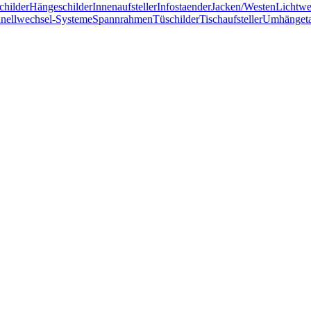
childer
Hängeschilder
Innenaufsteller
Infostaender
Jacken/Westen
Lichtw
nellwechsel-Systeme
Spannrahmen
Tüschilder
Tischaufsteller
Umhänget