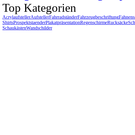
Top Kategorien
Acrylaufsteller
Aufsteller
Fahrradständer
Fahrzeugbeschriftung
Fahnens
Shirts
Prospektstaender
Plakatpräsentation
Regenschirme
Rucksäcke
Sch
Schaukästen
Wandschilder