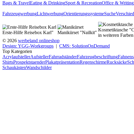
Bags & Travel
Eating & Drinking
Sport & Recreation
Office & Writing
Fahrzeugwerbung
Lichtwerbung
Orientierungssysteme
Suche
Verschie
Kosmetiktasche "C
Erste-Hilfe Reisebox Karl"
Manikürset "Nailkit"
in weiteren Farben 
© 2026
werbeland onlineshop
Design: YGG-Workgroups
|
CMS: SolutionOnDemand
Top Kategorien
Acrylaufsteller
Aufsteller
Fahrradständer
Fahrzeugbeschriftung
Fahnens
Shirts
Prospektstaender
Plakatpräsentation
Regenschirme
Rucksäcke
Sch
Schaukästen
Wandschilder