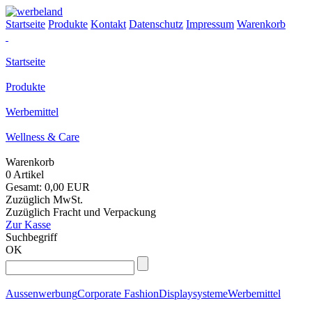
Startseite
Produkte
Kontakt
Datenschutz
Impressum
Warenkorb
Startseite
Produkte
Werbemittel
Wellness & Care
Warenkorb
0 Artikel
Gesamt: 0,00 EUR
Zuzüglich MwSt.
Zuzüglich Fracht und Verpackung
Zur Kasse
Suchbegriff
OK
Aussenwerbung
Corporate Fashion
Displaysysteme
Werbemittel